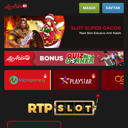
MASUK
DAFTAR