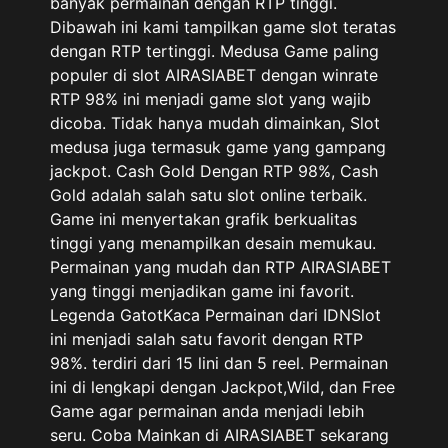
banyak permainan dengan RTP tinggi.
Dibawah ini kami tampilkan game slot teratas
dengan RTP tertinggi. Medusa Game paling
populer di slot AIRASIABET dengan winrate
RTP 98% ini menjadi game slot yang wajib
dicoba. Tidak hanya mudah dimainkan, Slot
medusa juga termasuk game yang gampang
jackpot. Cash Gold Dengan RTP 98%, Cash
Gold adalah salah satu slot online terbaik.
Game ini menyertakan grafik berkualitas
tinggi yang menampilkan desain memukau.
Permainan yang mudah dan RTP AIRASIABET
yang tinggi menjadikan game ini favorit.
Legenda GatotKaca Permainan dari IDNSlot
ini menjadi salah satu favorit dengan RTP
98%. terdiri dari 15 lini dan 5 reel. Permainan
ini di lengkapi dengan Jackpot,Wild, dan Free
Game agar permainan anda menjadi lebih
seru. Coba Mainkan di AIRASIABET sekarang