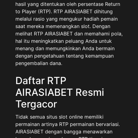
hasil yang ditentukan oleh persentase Return
to Player (RTP). RTP AIRASIABET dihitung
melalui rasio yang mengukur hadiah pemain
saat mereka memenangkan slot. Dengan
melihat RTP AIRASIABET dan memahami pola,
hal itu meningkatkan peluang Anda untuk
menang dan memungkinkan Anda bermain
dengan pengetahuan tentang kemampuan
pengembalian dana.
Daftar RTP
AIRASIABET Resmi
Tergacor
Tidak semua situs slot online memiliki
permainan artinya RTP permainan bervariasi.
AIRASIABET dengan bangga menawarkan