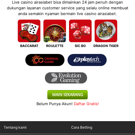
Live casino airasiabet bisa dimainkan 24 jam penuh dengan
dukungan layanan customer service yang selalu online membuat
anda semakin nyaman bermain live casino airasiabet.
BACCARAT
ROULETTE
SIC BO
DRAGON TIGER
MAIN SEKARANG
Belum Punya Akun!
Daftar Gratis!
Tentang kami
Cara Betting