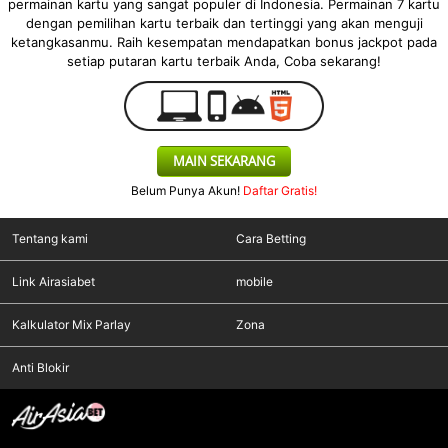
permainan kartu yang sangat populer di Indonesia. Permainan 7 kartu
dengan pemilihan kartu terbaik dan tertinggi yang akan menguji
ketangkasanmu. Raih kesempatan mendapatkan bonus jackpot pada
setiap putaran kartu terbaik Anda, Coba sekarang!
MAIN SEKARANG
Belum Punya Akun!
Daftar Gratis!
Tentang kami
Cara Betting
Link Airasiabet
mobile
Kalkulator Mix Parlay
Zona
Anti Blokir